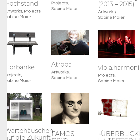
Hochstand
(2013 – 2015)
Projects
,
Sabine Maier
Artworks
,
Projects
,
Artworks
,
Sabine Maier
Sabine Maier
Atropa
Hörbänke
viola.harmoni
Artworks
,
Projects
,
Projects
,
Sabine Maier
Sabine Maier
Sabine Maier
Wartehäuschen
FAMOS
»ÜBERBLICK
auf die Zukunft