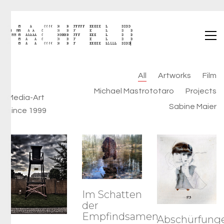
All
Artworks
Film
Michael Mastrototaro
Projects
Media-Art
Sabine Maier
since 1999
Im Schatten
der
Empfindsamen
Abschürfung